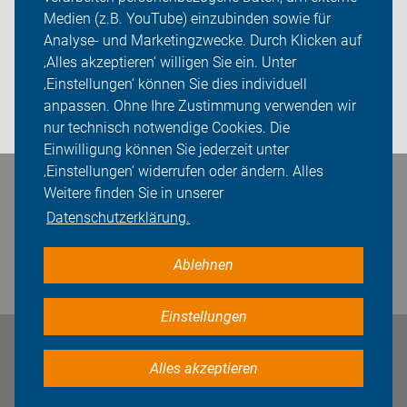
Medien (z.B. YouTube) einzubinden sowie für
ADFC Wennigsen/Barsinghausen
Analyse- und Marketingzwecke. Durch Klicken auf
‚Alles akzeptieren‘ willigen Sie ein. Unter
Sei dabei
‚Einstellungen‘ können Sie dies individuell
anpassen. Ohne Ihre Zustimmung verwenden wir
Login
nur technisch notwendige Cookies. Die
Einwilligung können Sie jederzeit unter
‚Einstellungen‘ widerrufen oder ändern. Alles
Bleiben Sie in Kontakt
Weitere finden Sie in unserer
Datenschutzerklärung.
Ablehnen
Einstellungen
Impressum
Datenschutz
Cookie-Einstellungen
Alles akzeptieren