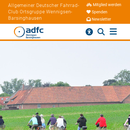
Mitglied werden
Allgemeiner Deutscher Fahrrad-
Club Ortsgruppe Wennigsen-
Spenden
Barsinghausen
Newsletter