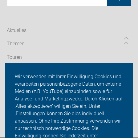
Aktuelles
Themen
Touren
Verkehrspolitik
Wir verwenden mit Ihrer Einwilligung Cookies und
verarbeiten personenbezogene Daten, um externe
Service
Medien (z.B. YouTube) einzubinden sowie für
ADFC Wennigsen/Barsinghausen
Analyse- und Marketingzwecke. Durch Klicken auf
‚Alles akzeptieren‘ willigen Sie ein. Unter
Sei dabei
‚Einstellungen‘ können Sie dies individuell
anpassen. Ohne Ihre Zustimmung verwenden wir
Login
nur technisch notwendige Cookies. Die
Einwilligung können Sie jederzeit unter