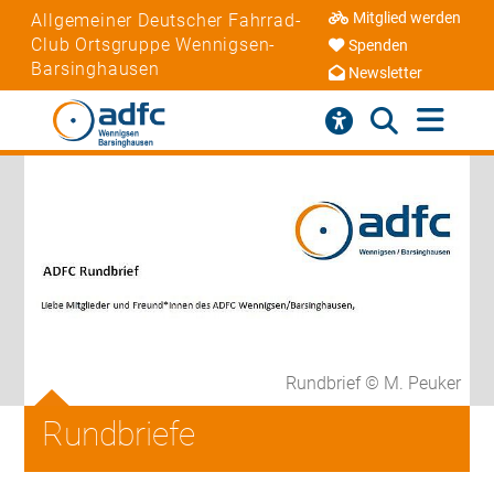
Mitglied werden
Allgemeiner Deutscher Fahrrad-
Club Ortsgruppe Wennigsen-
Spenden
Barsinghausen
Newsletter
Rundbrief © M. Peuker
Rundbriefe